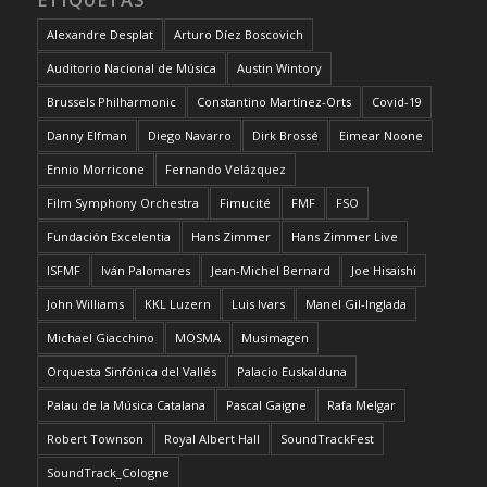
Alexandre Desplat
Arturo Díez Boscovich
Auditorio Nacional de Música
Austin Wintory
Brussels Philharmonic
Constantino Martínez-Orts
Covid-19
Danny Elfman
Diego Navarro
Dirk Brossé
Eimear Noone
Ennio Morricone
Fernando Velázquez
Film Symphony Orchestra
Fimucité
FMF
FSO
Fundación Excelentia
Hans Zimmer
Hans Zimmer Live
ISFMF
Iván Palomares
Jean-Michel Bernard
Joe Hisaishi
John Williams
KKL Luzern
Luis Ivars
Manel Gil-Inglada
Michael Giacchino
MOSMA
Musimagen
Orquesta Sinfónica del Vallés
Palacio Euskalduna
Palau de la Música Catalana
Pascal Gaigne
Rafa Melgar
Robert Townson
Royal Albert Hall
SoundTrackFest
SoundTrack_Cologne