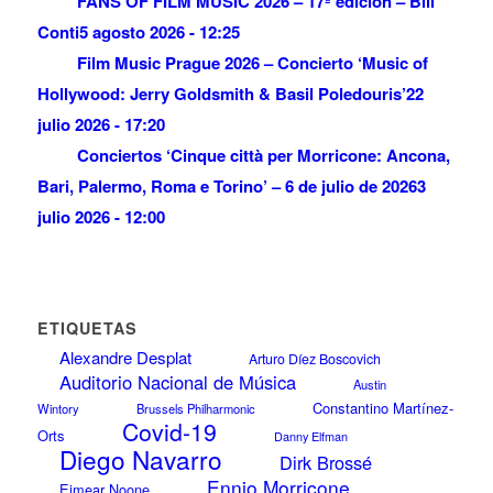
FANS OF FILM MUSIC 2026 – 17ª edición – Bill
Conti
5 agosto 2026 - 12:25
Film Music Prague 2026 – Concierto ‘Music of
Hollywood: Jerry Goldsmith & Basil Poledouris’
22
julio 2026 - 17:20
Conciertos ‘Cinque città per Morricone: Ancona,
Bari, Palermo, Roma e Torino’ – 6 de julio de 2026
3
julio 2026 - 12:00
ETIQUETAS
Alexandre Desplat
Arturo Díez Boscovich
Auditorio Nacional de Música
Austin
Constantino Martínez-
Wintory
Brussels Philharmonic
Covid-19
Orts
Danny Elfman
Diego Navarro
Dirk Brossé
Ennio Morricone
Eimear Noone