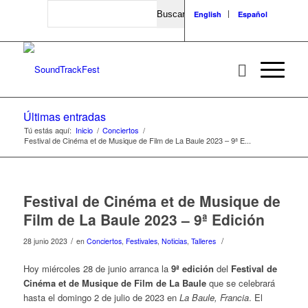
Search
English
Español
Últimas entradas
Tú estás aquí:
Inicio
/
Conciertos
/
Festival de Cinéma et de Musique de Film de La Baule 2023 – 9ª E...
Festival de Cinéma et de Musique de
Film de La Baule 2023 – 9ª Edición
/
/
28 junio 2023
en
Conciertos
,
Festivales
,
Noticias
,
Talleres
Hoy miércoles 28 de junio arranca la
9ª edición
del
Festival de
Cinéma et de Musique de Film de La Baule
que se celebrará
hasta el domingo 2 de julio de 2023 en
La Baule, Francia
. El