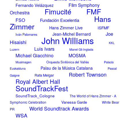
Film Symphony
Fernando Velázquez
FMF
Fimucité
Orchestra
Hans
FSO
Fundación Excelentia
Zimmer
Hans Zimmer Live
ISFMF
Joe
Jean-Michel Bernard
Iván Palomares
John Williams
Hisaishi
KKL
Luis Ivars
Luzern
Manel Gil-Inglada
Michael Giacchino
MOSMA
Musimagen
Orquesta Sinfónica del Vallés
Palacio
Palau de la Música Catalana
Pascal
Euskalduna
Robert Townson
Rafa Melgar
Gaigne
Royal Albert Hall
SoundTrackFest
SoundTrack_Cologne
The World of Hans Zimmer - A
Vanessa Garde
Symphonic Celebration
White Bear
World Soundtrack Awards
PR
WSA