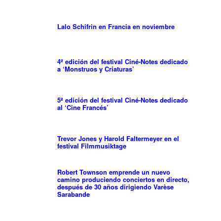
Lalo Schifrin en Francia en noviembre
4ª edición del festival Ciné-Notes dedicado
a ‘Monstruos y Criaturas’
5ª edición del festival Ciné-Notes dedicado
al ‘Cine Francés’
Trevor Jones y Harold Faltermeyer en el
festival Filmmusiktage
Robert Townson emprende un nuevo
camino produciendo conciertos en directo,
después de 30 años dirigiendo Varèse
Sarabande