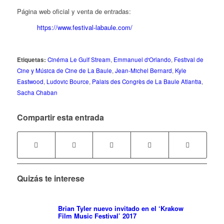
Página web oficial y venta de entradas:
https://www.festival-labaule.com/
Etiquetas:
Cinéma Le Gulf Stream
,
Emmanuel d'Orlando
,
Festival de
Cine y Música de Cine de La Baule
,
Jean-Michel Bernard
,
Kyle
Eastwood
,
Ludovic Bource
,
Palais des Congrès de La Baule Atlantia
,
Sacha Chaban
Compartir esta entrada
Quizás te interese
Brian Tyler nuevo invitado en el ‘Krakow
Film Music Festival’ 2017