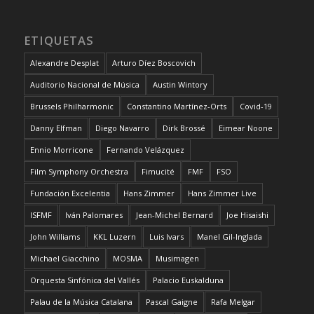
ETIQUETAS
Alexandre Desplat
Arturo Díez Boscovich
Auditorio Nacional de Música
Austin Wintory
Brussels Philharmonic
Constantino Martínez-Orts
Covid-19
Danny Elfman
Diego Navarro
Dirk Brossé
Eimear Noone
Ennio Morricone
Fernando Velázquez
Film Symphony Orchestra
Fimucité
FMF
FSO
Fundación Excelentia
Hans Zimmer
Hans Zimmer Live
ISFMF
Iván Palomares
Jean-Michel Bernard
Joe Hisaishi
John Williams
KKL Luzern
Luis Ivars
Manel Gil-Inglada
Michael Giacchino
MOSMA
Musimagen
Orquesta Sinfónica del Vallés
Palacio Euskalduna
Palau de la Música Catalana
Pascal Gaigne
Rafa Melgar