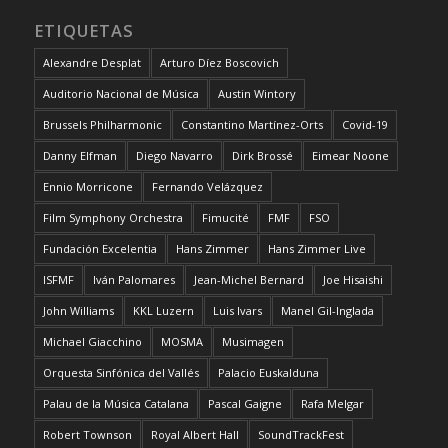
ETIQUETAS
Alexandre Desplat
Arturo Díez Boscovich
Auditorio Nacional de Música
Austin Wintory
Brussels Philharmonic
Constantino Martínez-Orts
Covid-19
Danny Elfman
Diego Navarro
Dirk Brossé
Eimear Noone
Ennio Morricone
Fernando Velázquez
Film Symphony Orchestra
Fimucité
FMF
FSO
Fundación Excelentia
Hans Zimmer
Hans Zimmer Live
ISFMF
Iván Palomares
Jean-Michel Bernard
Joe Hisaishi
John Williams
KKL Luzern
Luis Ivars
Manel Gil-Inglada
Michael Giacchino
MOSMA
Musimagen
Orquesta Sinfónica del Vallés
Palacio Euskalduna
Palau de la Música Catalana
Pascal Gaigne
Rafa Melgar
Robert Townson
Royal Albert Hall
SoundTrackFest