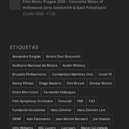
Film Music Prague 2026 – Concierto ‘Music of
Hollywood: Jerry Goldsmith & Basil Poledouris’
22 julio 2026 - 17:20
ETIQUETAS
Alexandre Desplat
Arturo Díez Boscovich
Auditorio Nacional de Música
Austin Wintory
Brussels Philharmonic
Constantino Martínez-Orts
Covid-19
Danny Elfman
Diego Navarro
Dirk Brossé
Eimear Noone
Ennio Morricone
Fernando Velázquez
Film Symphony Orchestra
Fimucité
FMF
FSO
Fundación Excelentia
Hans Zimmer
Hans Zimmer Live
ISFMF
Iván Palomares
Jean-Michel Bernard
Joe Hisaishi
John Williams
KKL Luzern
Luis Ivars
Manel Gil-Inglada