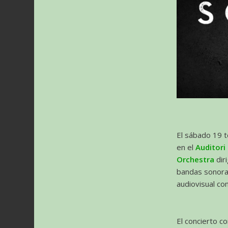
El sábado 19 t
en el
Auditori
Orchestra
dir
bandas sonora
audiovisual co
El concierto c