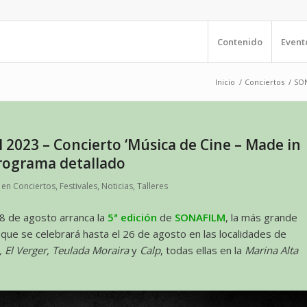
Contenido
Event
Inicio
/
Conciertos
/
SON
2023 – Concierto ‘Música de Cine – Made in
Programa detallado
en
Conciertos
,
Festivales
,
Noticias
,
Talleres
8 de agosto arranca la
5ª edición
de
SONAFILM
, la más grande
, que se celebrará hasta el 26 de agosto en las localidades de
 El Verger, Teulada Moraira
y
Calp
, todas ellas en la
Marina Alta