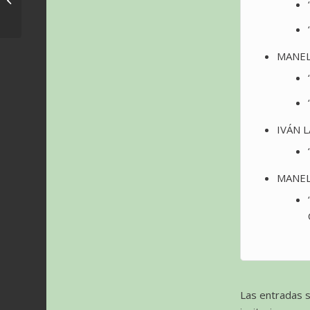
Wonderful World of
John Williams –...
MANEL
IVÁN 
MANEL
Las entradas s