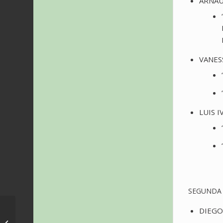
ARNAU
VANES
LUIS I
SEGUNDA 
Roma FMF 2023 –
DIEGO
Concierto ‘The