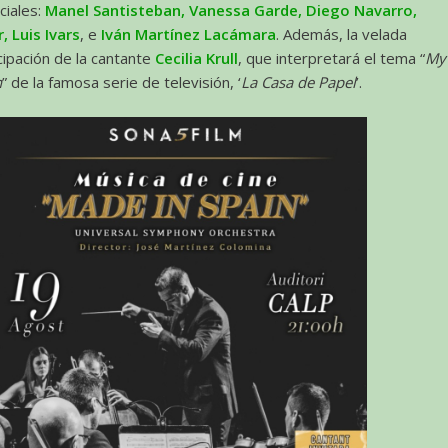
ciales:
Manel Santisteban, Vanessa Garde, Diego Navarro,
, Luis Ivars
, e
Iván Martínez Lacámara
. Además, la velada
icipación de la cantante
Cecilia Krull
, que interpretará el tema “
My
n
” de la famosa serie de televisión, ‘
La Casa de Papel
’.