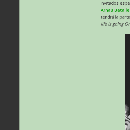
invitados espe
Arnau Bataller
tendrá la part
life is going O