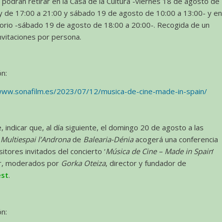
e podrán retirar en la Casa de la Cultura -viernes 18 de agosto de
y de 17:00 a 21:00 y sábado 19 de agosto de 10:00 a 13:00- y e
torio -sábado 19 de agosto de 18:00 a 20:00-. Recogida de un
vitaciones por persona.
n:
www.sonafilm.es/2023/07/12/musica-de-cine-made-in-spain/
, indicar que, al día siguiente, el domingo 20 de agosto a las
 Multiespai l’Androna
de
Balearia-Dénia
acogerá una conferencia
itores invitados del concierto ‘
Música de Cine – Made in Spain
’
ior, moderados por
Gorka Oteiza
, director y fundador de
est
.
n: