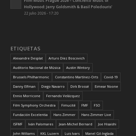
Film Music Prague 2026 – Concierto ‘Music of
Hollywood: Jerry Goldsmith & Basil Poledouris’
22 julio 2026 - 17:20
ETIQUETAS
Alexandre Desplat
Arturo Díez Boscovich
Auditorio Nacional de Música
Austin Wintory
Brussels Philharmonic
Constantino Martínez-Orts
Covid-19
Danny Elfman
Diego Navarro
Dirk Brossé
Eimear Noone
Ennio Morricone
Fernando Velázquez
Film Symphony Orchestra
Fimucité
FMF
FSO
Fundación Excelentia
Hans Zimmer
Hans Zimmer Live
ISFMF
Iván Palomares
Jean-Michel Bernard
Joe Hisaishi
John Williams
KKL Luzern
Luis Ivars
Manel Gil-Inglada