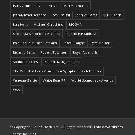
Hans Zimmer Live
ISFMF
Iván Palomares
Jean-Michel Bernard
Joe Hisaishi
John Williams
KKL Luzern
Luis Ivars
Michael Giacchino
MOSMA
Orquesta Sinfónica del Vallés
Palacio Euskalduna
Palau de la Música Catalana
Pascal Gaigne
Rafa Melgar
Richard Bellis
Robert Townson
Royal Albert Hall
SoundTrackFest
SoundTrack_Cologne
The World of Hans Zimmer - A Symphonic Celebration
Vanessa Garde
White Bear PR
World Soundtrack Awards
WSA
© Copyright - SoundTrackFest - All rights reserved -
Enfold WordPress
Theme by Kriesi