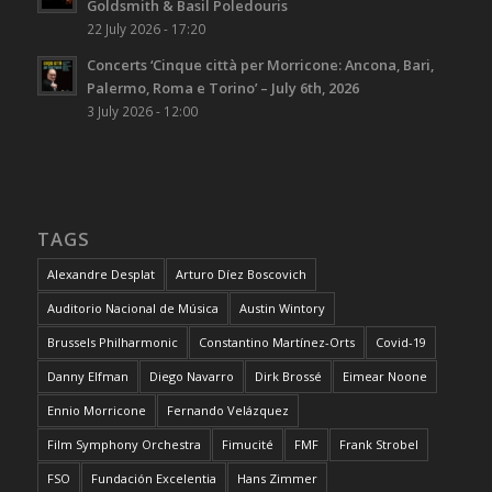
Goldsmith & Basil Poledouris
22 July 2026 - 17:20
Concerts ‘Cinque città per Morricone: Ancona, Bari,
Palermo, Roma e Torino’ – July 6th, 2026
3 July 2026 - 12:00
TAGS
Alexandre Desplat
Arturo Díez Boscovich
Auditorio Nacional de Música
Austin Wintory
Brussels Philharmonic
Constantino Martínez-Orts
Covid-19
Danny Elfman
Diego Navarro
Dirk Brossé
Eimear Noone
Ennio Morricone
Fernando Velázquez
Film Symphony Orchestra
Fimucité
FMF
Frank Strobel
FSO
Fundación Excelentia
Hans Zimmer