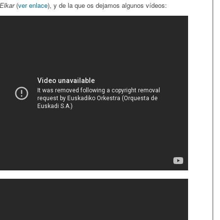
Elkar
(
ver enlace
), y de la que os dejamos algunos vídeos: