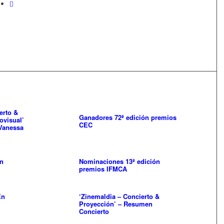
erto &
Ganadores 72ª edición premios
ovisual’
CEC
 Vanessa
ón
Nominaciones 13ª edición
premios IFMCA
En
‘Zinemaldia – Concierto &
Proyección’ – Resumen
Concierto