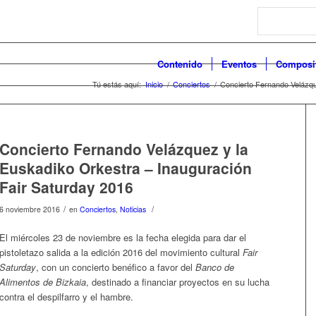
Search
Contenido
Eventos
Composi
Tú estás aquí:
Inicio
/
Conciertos
/
Concierto Fernando Velázqu
Concierto Fernando Velázquez y la
Euskadiko Orkestra – Inauguración
Fair Saturday 2016
/
/
6 noviembre 2016
en
Conciertos
,
Noticias
El miércoles 23 de noviembre es la fecha elegida para dar el
pistoletazo salida a la edición 2016 del movimiento cultural
Fair
Saturday
, con un concierto benéfico a favor del
Banco de
Alimentos de Bizkaia
, destinado a financiar proyectos en su lucha
contra el despilfarro y el hambre.