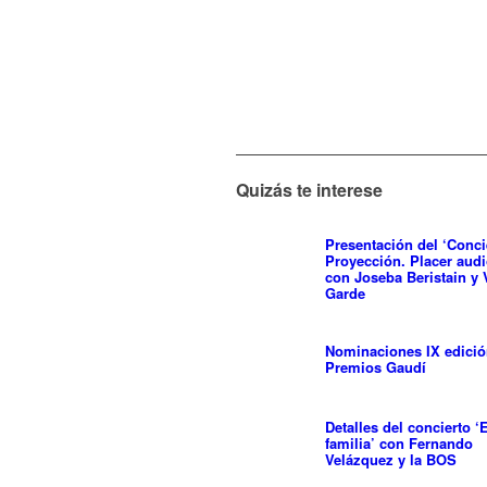
Quizás te interese
Presentación del ‘Conci
Proyección. Placer audi
con Joseba Beristain y
Garde
Nominaciones IX edici
Premios Gaudí
Detalles del concierto ‘
familia’ con Fernando
Velázquez y la BOS