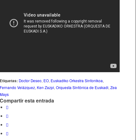
Etiquetas:
Doctor Deseo
,
EO
,
Euskadiko Orkestra Sinfonikoa
,
Fernando Velázquez
,
Ken Zazpi
,
Orquesta Sinfónica de Euskadi
,
Zea
Mays
Compartir esta entrada