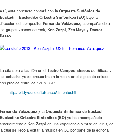
Así, este concierto contará con la
Orquesta Sinfónica de
Euskadi
–
Euskadiko Orkestra Sinfonikoa (EO)
bajo la
dirección del compositor
Fernando Velázquez
, acompañando a
los grupos vascos de rock,
Ken Zazpi
,
Zea Mays
y
Doctor
Deseo
.
La cita será a las 20h en el
Teatro Campos Elíseos
de Bilbao, y
las entradas ya se encuentran a la venta en el siguiente enlace,
con precios entre los 12€ y 35€:
http://bit.ly/conciertoBancoAlimentosBI
Fernando Velázquez
y la
Orquesta Sinfónica de Euskadi
–
Euskadiko Orkestra Sinfonikoa (EO)
ya han acompañado
anteriormente a
Ken Zazpi
en una experiencia similar en 2013, de
la cual se llegó a editar la música en CD por parte de la editorial