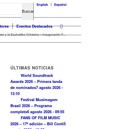
English
Español
tores
Eventos Destacados
ez y la Euskadiko Orkestra – Inauguración F...
ÚLTIMAS NOTICIAS
World Soundtrack
Awards 2026 – Primera tanda
de nominados
7 agosto 2026 -
13:10
Festival Musimagem
Brasil 2026 – Programa
completo
6 agosto 2026 - 09:55
FANS OF FILM MUSIC
2026 – 17ª edición – Bill Conti
5