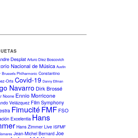
QUETAS
ndre Desplat
Arturo Díez Boscovich
torio Nacional de Música
Austin
Constantino
y
Brussels Philharmonic
Covid-19
nez-Orts
Danny Elfman
go Navarro
Dirk Brossé
Ennio Morricone
r Noone
Film Symphony
ando Velázquez
FMF
Fimucité
estra
FSO
Hans
ción Excelentia
mmer
Hans Zimmer Live
ISFMF
Joe
Jean-Michel Bernard
alomares