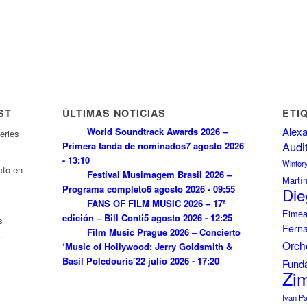
ST
ÚLTIMAS NOTICIAS
ETI
Alexa
World Soundtrack Awards 2026 –
eries
Audi
Primera tanda de nominados
7 agosto 2026
- 13:10
Wintor
cto en
Festival Musimagem Brasil 2026 –
Martí
Programa completo
6 agosto 2026 - 09:55
Die
FANS OF FILM MUSIC 2026 – 17ª
Eimea
edición – Bill Conti
5 agosto 2026 - 12:25
s
Fern
Film Music Prague 2026 – Concierto
.
Orch
‘Music of Hollywood: Jerry Goldsmith &
Basil Poledouris’
22 julio 2026 - 17:20
Funda
Zi
Iván P